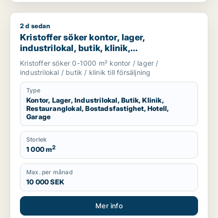
2 d sedan
Kristoffer söker kontor, lager, industrilokal, butik, klinik, res
Kristoffer söker kontor, lager,
industrilokal, butik, klinik,
restauranglokal, bostadsfastighet, hotell
Kristoffer söker 0-1000 m² kontor / lager /
eller garage till salu i Sotenäs, Vårgårda
industrilokal / butik / klinik till försäljning
eller Grästorp m.fl.
Type
Kontor, Lager, Industrilokal, Butik, Klinik,
Restauranglokal, Bostadsfastighet, Hotell,
Garage
Storlek
2
1 000 m
Max. per månad
10 000 SEK
Mer info