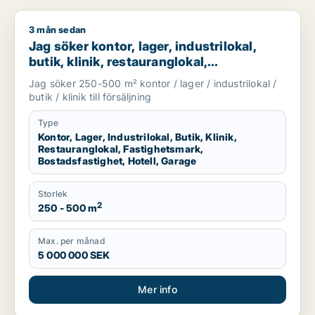
3 mån sedan
Jag söker kontor, lager, industrilokal, butik, klinik, restauran
Jag söker kontor, lager, industrilokal,
butik, klinik, restauranglokal,
fastighetsmark, bostadsfastighet, hotell
Jag söker 250-500 m² kontor / lager / industrilokal /
eller garage till salu i Grästorp, Vara eller
butik / klinik till försäljning
Götene m.fl.
Type
Kontor, Lager, Industrilokal, Butik, Klinik,
Restauranglokal, Fastighetsmark,
Bostadsfastighet, Hotell, Garage
Storlek
2
250 - 500 m
Max. per månad
5 000 000 SEK
Mer info