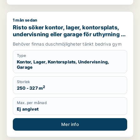
1 mån sedan
Risto söker kontor, lager, kontorsplats, undervisning eller ga
Risto söker kontor, lager, kontorsplats,
undervisning eller garage för uthyrning i
Grästorp
Behöver finnas duschmöjligheter tänkt bedriva gym
Type
Kontor, Lager, Kontorsplats, Undervisning,
Garage
Storlek
2
250 - 327 m
Max. per månad
Ej angivet
Mer info