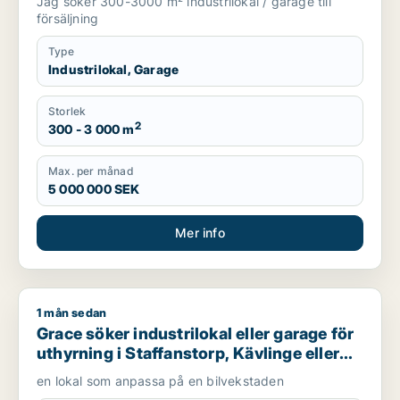
Jag söker 300-3000 m² industrilokal / garage till
försäljning
Type
Industrilokal, Garage
Storlek
2
300 - 3 000 m
Max. per månad
5 000 000 SEK
Mer info
1 mån sedan
Grace söker industrilokal eller garage för uthyrning i Staffan
Grace söker industrilokal eller garage för
uthyrning i Staffanstorp, Kävlinge eller
Lomma m.fl.
en lokal som anpassa på en bilvekstaden