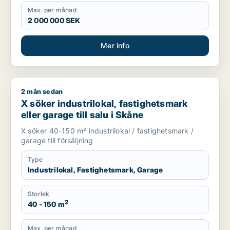
Max. per månad
2 000 000 SEK
Mer info
2 mån sedan
X söker industrilokal, fastighetsmark eller garage till salu i 
X söker industrilokal, fastighetsmark
eller garage till salu i Skåne
X söker 40-150 m² industrilokal / fastighetsmark /
garage till försäljning
Type
Industrilokal, Fastighetsmark, Garage
Storlek
2
40 - 150 m
Max. per månad