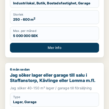
Industrilokal, Butik, Bostadsfastighet, Garage
Storlek
2
250 - 600 m
Max. per månad
5 000 000 SEK
Mer info
6 mån sedan
Jag söker lager eller garage till salu i Staffanstorp, Kävlinge
Jag söker lager eller garage till salu i
Staffanstorp, Kävlinge eller Lomma m.fl.
Jag söker 40-150 m² lager / garage till försäljning
Type
Lager, Garage