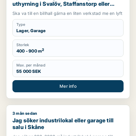
uthyrning i Svalöv, Staffanstorp eller
Burlöv m.fl.
Ska va till en billhall gärna en liten verkstad me en lyft
Type
Lager, Garage
Storlek
2
400 - 900 m
Max. per månad
55 000 SEK
Mer info
3 mån sedan
Jag söker industrilokal eller garage till salu i Skåne
Jag söker industrilokal eller garage till
salu i Skåne