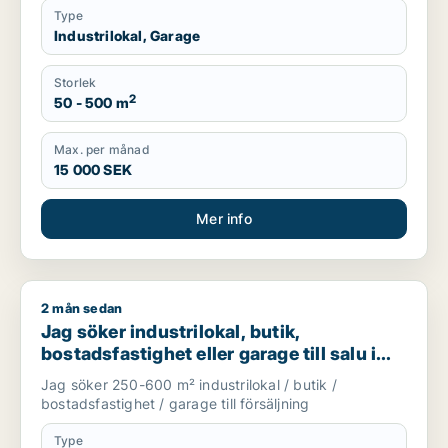
Type
Industrilokal, Garage
Storlek
2
50 - 500 m
Max. per månad
15 000 SEK
Mer info
2 mån sedan
Jag söker industrilokal, butik, bostadsfastighet eller garage t
Jag söker industrilokal, butik,
bostadsfastighet eller garage till salu i
Skåne
Jag söker 250-600 m² industrilokal / butik /
bostadsfastighet / garage till försäljning
Type