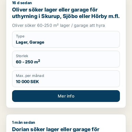
16 d sedan
Oliver söker lager eller garage för uthyrning i Skurup, Sjöbo 
Oliver söker lager eller garage för
uthyrning i Skurup, Sjöbo eller Hörby m.fl.
Oliver söker 60-250 m² lager / garage att hyra
Type
Lager, Garage
Storlek
2
60 - 250 m
Max. per månad
10 000 SEK
Mer info
1 mån sedan
Dorian söker lager eller garage för uthyrning i Svalöv, Staffan
Dorian söker lager eller garage för