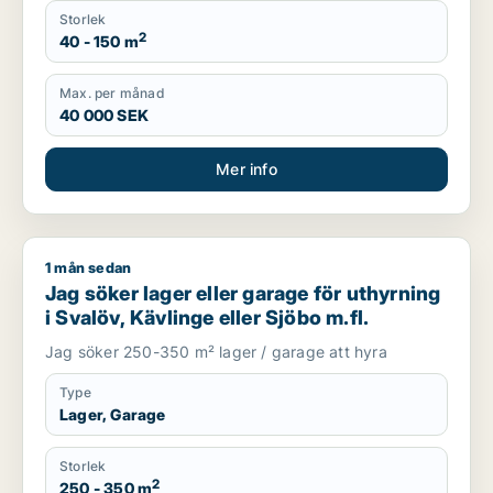
Storlek
2
40 - 150 m
Max. per månad
40 000 SEK
Mer info
1 mån sedan
Jag söker lager eller garage för uthyrning i Svalöv, Kävlinge 
Jag söker lager eller garage för uthyrning
i Svalöv, Kävlinge eller Sjöbo m.fl.
Jag söker 250-350 m² lager / garage att hyra
Type
Lager, Garage
Storlek
2
250 - 350 m