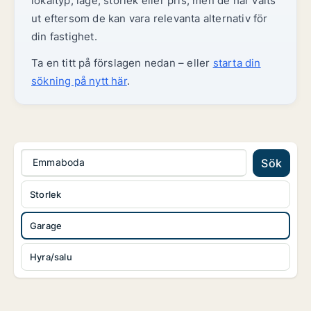
lokaltyp, läge, storlek eller pris, men de har valts
ut eftersom de kan vara relevanta alternativ för
din fastighet.
Ta en titt på förslagen nedan – eller
starta din
sökning på nytt här
.
Emmaboda
Sök
Storlek
Garage
Hyra/salu