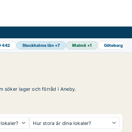
9 442
Stockholms län
+
7
Malmö
+
1
Göteborg
+
1
om söker lager och förråd i Aneby.
 lokaler?
Hur stora är dina lokaler?