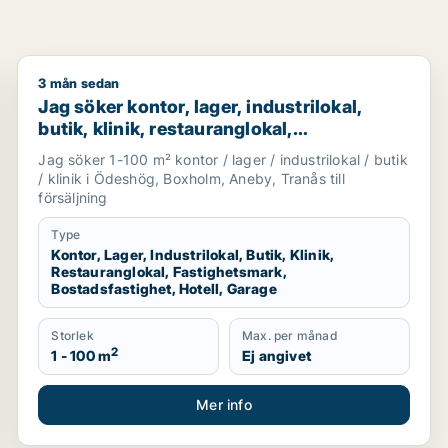
3 mån sedan
age för uthyrning i Jönköpings län
Jag söker kontor, lager, industrilokal, butik, klinik, 
Jag söker kontor, lager, industrilokal,
butik, klinik, restauranglokal,
fastighetsmark, bostadsfastighet, hotell
Jag söker 1-100 m² kontor / lager / industrilokal / butik
eller garage till salu i Ödeshög, Boxholm
/ klinik i Ödeshög, Boxholm, Aneby, Tranås till
eller Aneby m.fl.
försäljning
Type
Kontor, Lager, Industrilokal, Butik, Klinik,
Restauranglokal, Fastighetsmark,
Bostadsfastighet, Hotell, Garage
Storlek
Max. per månad
2
1 - 100 m
Ej angivet
Mer info