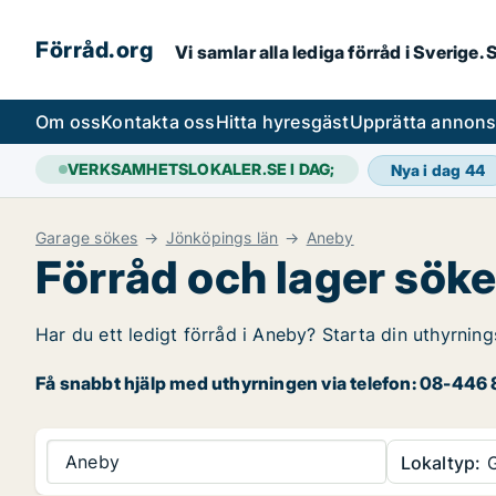
Förråd.org
Vi samlar alla lediga förråd i Sverige
Om oss
Kontakta oss
Hitta hyresgäst
Upprätta annon
VERKSAMHETSLOKALER.SE I DAG;
Nya i dag
44
Garage sökes
Jönköpings län
Aneby
Förråd och lager söke
Har du ett ledigt förråd i Aneby? Starta din uthyrning
Få snabbt hjälp med uthyrningen via telefon: 08-446 8
Aneby
Lokaltyp:
G