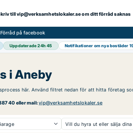
. Skriv till vip@verksamhetslokaler.se om ditt förråd saknas
s
Förråd på facebook
Uppdaterade 24h
45
Notifikationer om nya bostäder
1
s i Aneby
sprocess här. Använd filtret nedan för att hitta företag s
87 40 eller mail:
vip@verksamhetslokaler.se
arage
Vill du hyra ut eller sälja dina