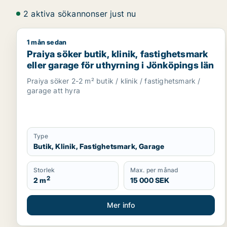
2 aktiva sökannonser just nu
1 mån sedan
Praiya söker butik, klinik, fastighetsmark eller gar
Praiya söker butik, klinik, fastighetsmark
eller garage för uthyrning i Jönköpings län
Praiya söker 2-2 m² butik / klinik / fastighetsmark /
garage att hyra
Type
Butik, Klinik, Fastighetsmark, Garage
Storlek
Max. per månad
2
2 m
15 000 SEK
Mer info