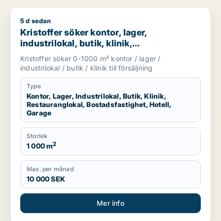
5 d sedan
Kristoffer söker kontor, lager, industrilokal, butik, klinik, res
Kristoffer söker kontor, lager,
industrilokal, butik, klinik,
restauranglokal, bostadsfastighet, hotell
Kristoffer söker 0-1000 m² kontor / lager /
eller garage till salu i Sotenäs, Vårgårda
industrilokal / butik / klinik till försäljning
eller Grästorp m.fl.
Type
Kontor, Lager, Industrilokal, Butik, Klinik,
Restauranglokal, Bostadsfastighet, Hotell,
Garage
Storlek
2
1 000 m
Max. per månad
10 000 SEK
Mer info