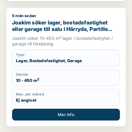
5 mån sedan
Joakim söker lager, bostadsfastighet eller garage till salu i Hä
Joakim söker lager, bostadsfastighet
eller garage till salu i Härryda, Partille
eller Öckerö m.fl.
Joakim söker 10-450 m² lager / bostadsfastighet /
garage till försäljning
Type
Lager, Bostadsfastighet, Garage
Storlek
2
10 - 450 m
Max. per månad
Ej angivet
Mer info