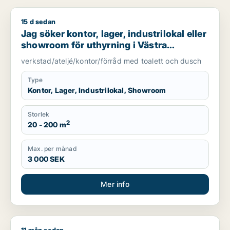
15 d sedan
Jag söker kontor, lager, industrilokal eller showroom för uth
Jag söker kontor, lager, industrilokal eller
showroom för uthyrning i Västra
Götaland
verkstad/ateljé/kontor/förråd med toalett och dusch
Type
Kontor, Lager, Industrilokal, Showroom
Storlek
2
20 - 200 m
Max. per månad
3 000 SEK
Mer info