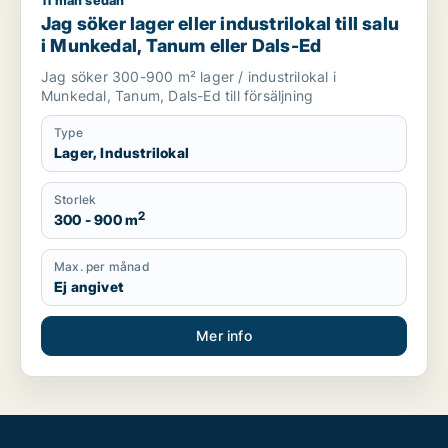
11 mån sedan
Jag söker lager eller industrilokal till salu i Munkedal, Tanum
Jag söker lager eller industrilokal till salu
i Munkedal, Tanum eller Dals-Ed
Jag söker 300-900 m² lager / industrilokal i
Munkedal, Tanum, Dals-Ed till försäljning
Type
Lager, Industrilokal
Storlek
2
300 - 900 m
Max. per månad
Ej angivet
Mer info