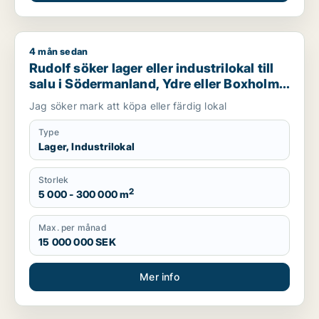
4 mån sedan
Rudolf söker lager eller industrilokal till salu i Södermanland,
Rudolf söker lager eller industrilokal till
salu i Södermanland, Ydre eller Boxholm
m.fl.
Jag söker mark att köpa eller färdig lokal
Type
Lager, Industrilokal
Storlek
2
5 000 - 300 000 m
Max. per månad
15 000 000 SEK
Mer info