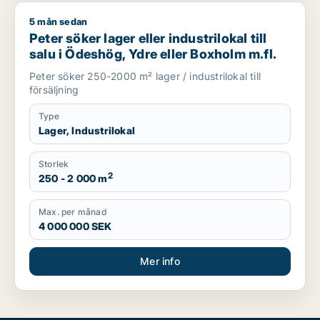
5 mån sedan
Peter söker lager eller industrilokal till salu i Ödeshög, Ydre 
Peter söker lager eller industrilokal till
salu i Ödeshög, Ydre eller Boxholm m.fl.
Peter söker 250-2000 m² lager / industrilokal till
försäljning
Type
Lager, Industrilokal
Storlek
2
250 - 2 000 m
Max. per månad
4 000 000 SEK
Mer info