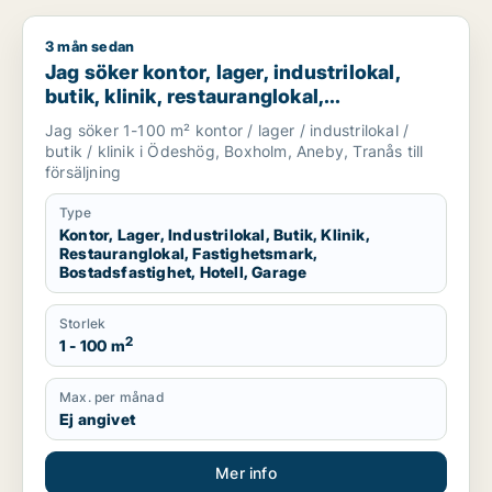
3 mån sedan
Jag söker kontor, lager, industrilokal, butik, klinik, restaura
Jag söker kontor, lager, industrilokal,
butik, klinik, restauranglokal,
fastighetsmark, bostadsfastighet, hotell
Jag söker 1-100 m² kontor / lager / industrilokal /
eller garage till salu i Ödeshög, Boxholm
butik / klinik i Ödeshög, Boxholm, Aneby, Tranås till
eller Aneby m.fl.
försäljning
Type
Kontor, Lager, Industrilokal, Butik, Klinik,
Restauranglokal, Fastighetsmark,
Bostadsfastighet, Hotell, Garage
Storlek
2
1 - 100 m
Max. per månad
Ej angivet
Mer info