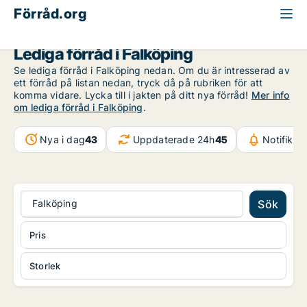
Förråd.org
Västra Götaland
Falköping
Lediga förråd i Falköping
Se lediga förråd i Falköping nedan. Om du är intresserad av
ett förråd på listan nedan, tryck då på rubriken för att
komma vidare. Lycka till i jakten på ditt nya förråd!
Mer info
om lediga förråd i Falköping
.
Nya i dag
43
Uppdaterade 24h
45
Notifikat
Falköping
Sök
Pris
Storlek