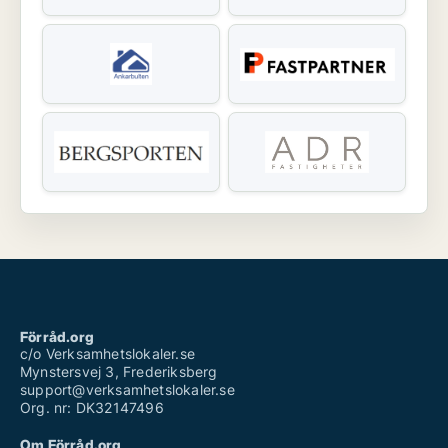
Förråd.org
c/o Verksamhetslokaler.se
Mynstersvej 3, Frederiksberg
support@verksamhetslokaler.se
Org. nr: DK32147496
Om Förråd.org