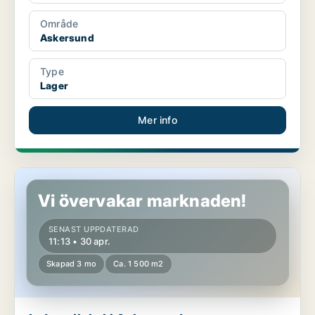
Område
Askersund
Type
Lager
Mer info
Industrilokal i Askersund
Vi övervakar marknaden!
SENAST UPPDATERAD
11:13 • 30 apr.
Skapad 3 mo
Ca. 1 500 m2