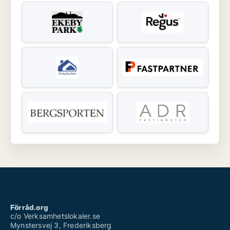
Förråd.org
c/o Verksamhetslokaler.se
Mynstersvej 3, Frederiksberg