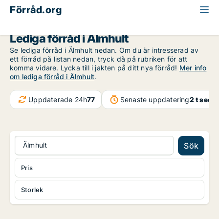
Förråd.org
Kronoberg
Älmhult
Lediga förråd i Älmhult
Se lediga förråd i Älmhult nedan. Om du är intresserad av
ett förråd på listan nedan, tryck då på rubriken för att
komma vidare. Lycka till i jakten på ditt nya förråd!
Mer info
om lediga förråd i Älmhult
.
Uppdaterade 24h
77
Senaste uppdatering
2 t seda
Älmhult
Sök
Pris
Storlek