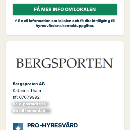
FÅ MER INFO OM LOKALEN
⚡ Se all information om lokalen och få direkt tillgång till
hyresvärdens kontaktuppgifter.
Bergsporten AB
Katarina Tham
tlf: 0707999211
Se e-postadress
xxxxxxxxxxxxxxx
Gå till hemsidan
xxxxxxxxxxxxxxxx
PRO-HYRESVÄRD