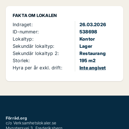
FAKTA OM LOKALEN
Indraget:
26.03.2026
ID-nummer:
538698
Lokaltyp:
Kontor
Sekundär lokaltyp:
Lager
Sekundär lokaltyp 2:
Restaurang
Storlek:
195 m2
Hyra per år exkl. drift:
Inte angivet
Förråd.org
c/o Verksamhetslokaler.se
Mynstersvej 3, Frederiksberg