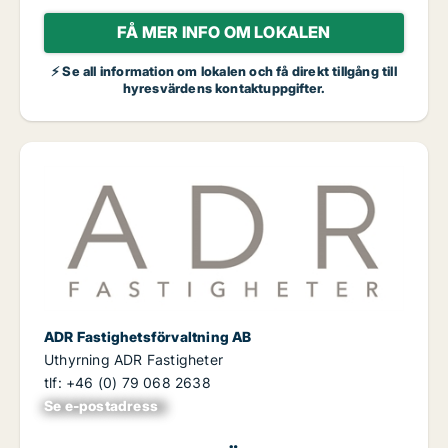
FÅ MER INFO OM LOKALEN
⚡ Se all information om lokalen och få direkt tillgång till
hyresvärdens kontaktuppgifter.
ADR Fastighetsförvaltning AB
Uthyrning ADR Fastigheter
tlf: +46 (0) 79 068 2638
Se e-postadress
xxxxxxxxxxxxxxx